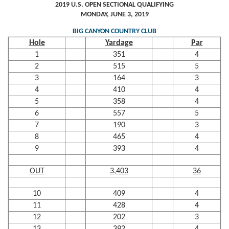
2019 U.S. OPEN SECTIONAL QUALIFYING
MONDAY, JUNE 3, 2019
BIG CANYON COUNTRY CLUB
Hole
Yardage
Par
1
351
4
2
515
5
3
164
3
4
410
4
5
358
4
6
557
5
7
190
3
8
465
4
9
393
4
OUT
3,403
36
10
409
4
11
428
4
12
202
3