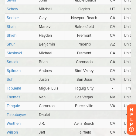
H
E
L
P